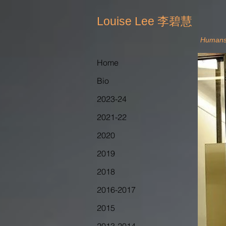
李碧慧
Louise Lee
Humans
Home
Bio
2023-24
2021-22
2020
2019
2018
2016-2017
2015