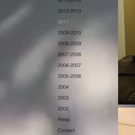
2013-2014
2012-2013
2011
2009-2010
2008-2009
2007-2008
2006-2007
2005-2006
2004
2003
2002
Press
Contact